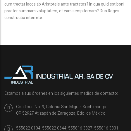
cum tractat locos ab Aristotele ante tractatos? In qua quid est boni
praeter summam voluptatem, et eam sempiternam? Duo Reges:
constructio interrete.
Estamos a sus órdenes en los siguientes medios de contacto:
Coatlicue No. 9, Colonia San Miguel Xochimanga
CP. 52927 Atizapán de Zaragoza, Edo. de México
555822 0104, 555822 0644, 555816 3827, 555816 3831,