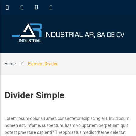
Home
Element Divider
Divider Simple
Lorem ipsum dolor sit amet, consectetur adipiscing elit. Invidiosum
nomen est, infame, suspectum. Istam voluptatem perpetuam quis
potest praestare sapienti? Theophrastus mediocriterne delectat,