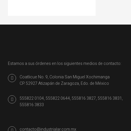
Estamos a sus órdenes en los siguientes medios de contacto:
Coatlicue No. 9, Colonia San Miguel Xochimanga
CP. 52927 Atizapán de Zaragoza, Edo. de México
555822 0104, 555822 0644, 555816 3827, 555816 3831,
555816 3833
contacto@industrialar.com.mx