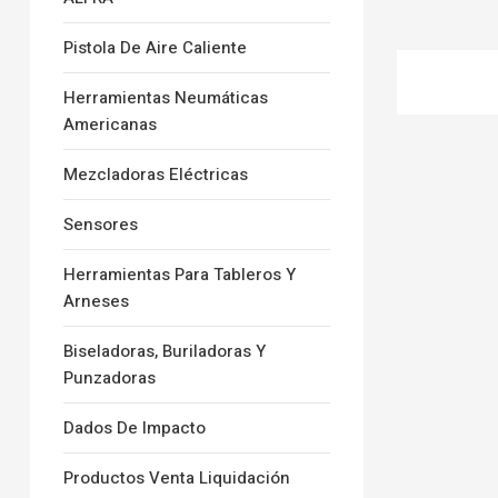
S
C
Pistola De Aire Caliente
A
N
Herramientas Neumáticas
N
Americanas
E
R
Mezcladoras Eléctricas
H
G
Sensores
S
C
A
Herramientas Para Tableros Y
N
Arneses
P
R
Biseladoras, Buriladoras Y
O
Punzadoras
Dados De Impacto
Productos Venta Liquidación