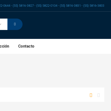
22-0644 - (55) 5816-3827 - (55) 5822-0104 - (55) 5816-3831 - (55) 5816-3833
cción
Contacto