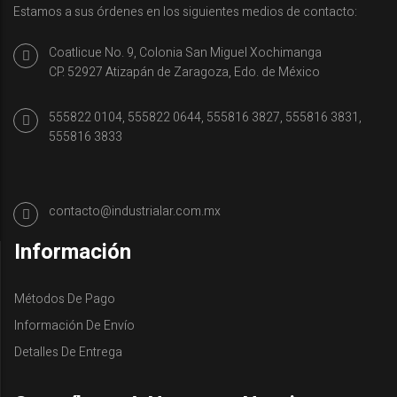
A
Estamos a sus órdenes en los siguientes medios de contacto:
9
T
9
P
1
Coatlicue No. 9, Colonia San Miguel Xochimanga
9
3
CP. 52927 Atizapán de Zaragoza, Edo. de México
9
L
1
S
3
555822 0104, 555822 0644, 555816 3827, 555816 3831,
555816 3833
contacto@industrialar.com.mx
Información
Métodos De Pago
Información De Envío
Detalles De Entrega